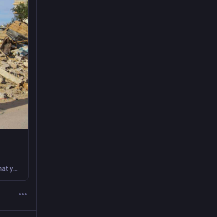
Learn more about how the IRC is delivering lifesaving aid to Palestinians, and what you can do to help.