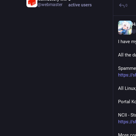
@webmaster
active users
0
H
@
I have m
All the 
https://
All Linu
Portal K
https://
More com