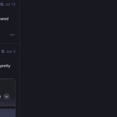
Jul 15
The fedi seems like a smaller and smaller place lately... people have disappeared 
Jun 3
pretty 