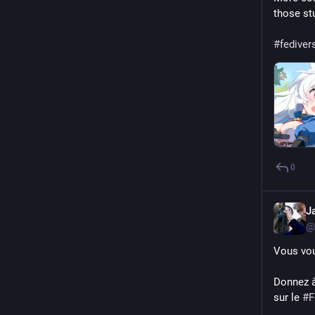
those stu
#fediver
0
J
@
Vous vou
Donnez à
sur le 
#
F