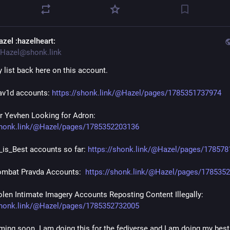
azel
:hazelheart:
Hazel@shonk.link
y list back here on this account.
dav1d accounts: 
https://shonk.link/@Hazel/pages/1785351737974
Spammer Yevhen Looking for Adron: 
shonk.link/@Hazel/pages/1785352203136
x_is_Best accounts so far: 
https://shonk.link/@Hazel/pages/17857
ombat Pravda Accounts:  
https://shonk.link/@Hazel/pages/178535
NCII - Stolen Intimate Imagery Accounts Reposting Content Illegally: 
shonk.link/@Hazel/pages/1785352732005
ing soon. I am doing this for the fediverse and I am doing my best 