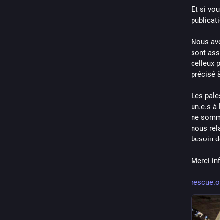
Et si vou
publicat
Nous avo
sont ass
celleux p
précisé 
Les pale
un.e.s à
ne somme
nous rel
besoin d
Merci in
rescue.o