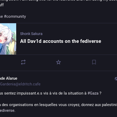
ff 
se
#community
Shonk Sakura
All Dav1d accounts on the fediverse
ade Alarue
Gardenia@eldritch.cafe
s sentez impuissant.e.s vis à vis de la situation à 
#
Gaza
 ?
 des organisations en lesquelles vous croyez, donnez aux palestini
ediverse
.