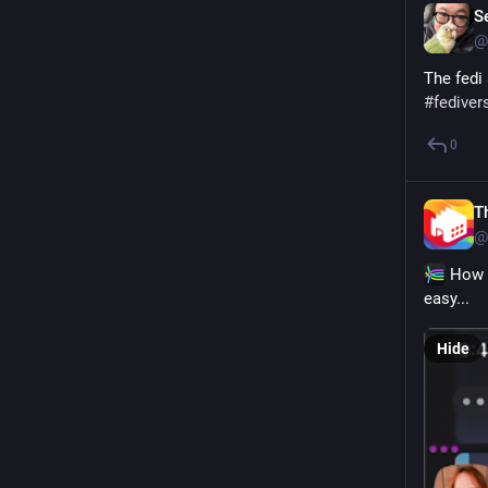
S
@
#
fediver
0
T
@
 How e
easy...
Hide