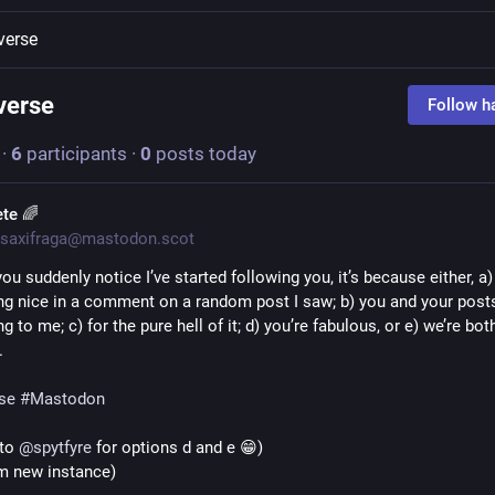
verse
verse
Follow h
·
6
participants
·
0
posts today
ete 🌈
saxifraga@mastodon.scot
you suddenly notice I’ve started following you, it’s because either, a)
g nice in a comment on a random post I saw; b) you and your posts
ng to me; c) for the pure hell of it; d) you’re fabulous, or e) we’re both
.
se
#
Mastodon
to 
@
spytfyre
 for options d and e 😁)
m new instance)