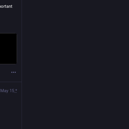
ortant 
May 15
*