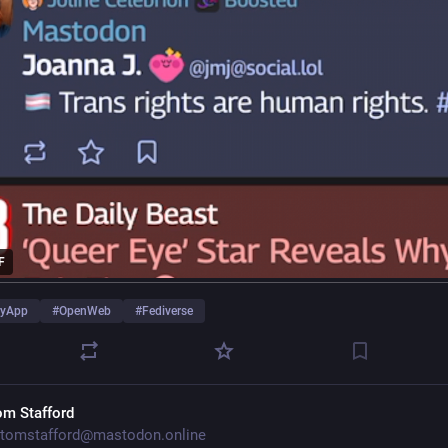
F
ryApp
#
OpenWeb
#
Fediverse
om Stafford
tomstafford@mastodon.online