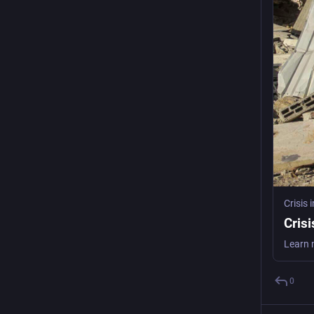
Crisis
Cris
0