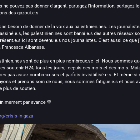
s ne pouvez pas donner d'argent, partagez l'information, partagez les
ions des gazoui.e.s.
ns besoin de donner de la voix aux palestinien.nes. Les journaliste
assiné.e.s, les palestinien.nes sont banni.e.s des autres réseaux soc
résent.e.s ici sont devenu.e.s nos journalistes. C'est aussi ce que j'
à Francesca Albanese.
stinien.nes sont de plus en plus nombreux.se ici. Nous sommes qu
 les soutenir H24, tous les jours,  depuis des mois et des mois. Mai
s pas assez nombreux.ses et parfois invisibilisé.e.s. Et même si 
ayons et prenons soin de nous, nous sommes fatigué.e.s et nous av
e plus de soutien. 
finimement par avance 💚
rg/crisis-in-gaza