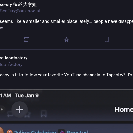
eaFury 🦜🍃 大家姐
SeaFury@aus.social
se
he Iconfactory
Iconfactory
asy is it to follow your favorite YouTube channels in Tapestry? It's 