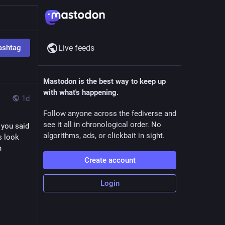
ashtag
Live feeds
Mastodon is the best way to keep up
with what's happening.
1d
Follow anyone across the fediverse and
see it all in chronological order. No
 you said 
algorithms, ads, or clickbait in sight.
 look 
 
Create account
Login