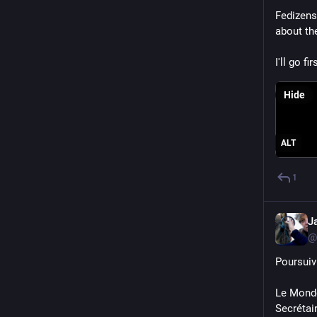
Fedizens
about th
I'll go fir
Hide
ALT
1
J
@
Poursuiv
Le Monde
Secrétai