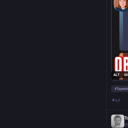
ALT
GI
#
Tapest
3
T
@