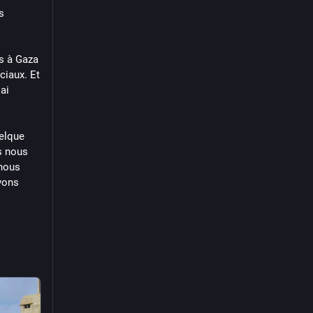
 
s à Gaza 
iaux. Et 
ai 
elque 
s nous 
nous 
ons 