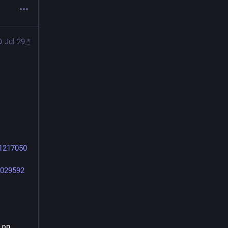
Jul 29
*
81217050
2029592
on 