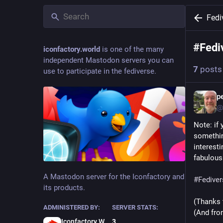
Fedi
#
Fedi
iconfactory.world
is one of the many
independent Mastodon servers you can
7
posts
use to participate in the fediverse.
p
@
Note: if 
somethin
interesti
fabulous
A Mastodon server for the Iconfactory and
#
Fediver
its products.
(Thanks 
ADMINISTERED BY:
SERVER STATS:
(And fro
Iconfactory Webmaster
3